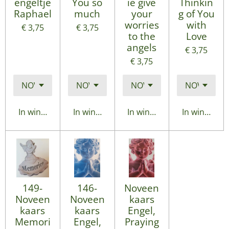
engeltje
You so
ie give
Thinkin
Raphael
much
your
g of You
worries
with
€ 3,75
€ 3,75
to the
Love
angels
€ 3,75
€ 3,75
In winkelwagen
In winkelwagen
In winkelwagen
In winkelwa
149-
146-
Noveen
Noveen
Noveen
kaars
kaars
kaars
Engel,
Memori
Engel,
Praying