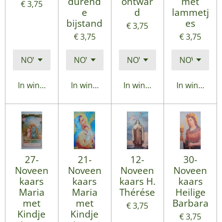
durend
ontwar
met
€ 3,75
e
d
lammetj
bijstand
es
€ 3,75
€ 3,75
€ 3,75
In winkelwagen
In winkelwagen
In winkelwagen
In winkelwa
27-
21-
12-
30-
Noveen
Noveen
Noveen
Noveen
kaars
kaars
kaars H.
kaars
Maria
Maria
Thérése
Heilige
met
met
Barbara
€ 3,75
Kindje
Kindje
€ 3,75