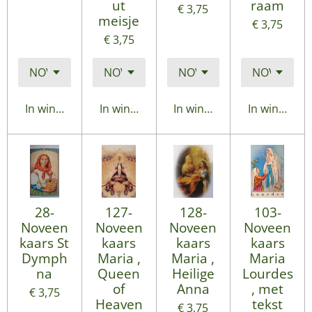
ut
raam
€ 3,75
meisje
€ 3,75
€ 3,75
In winkelwagen
In winkelwagen
In winkelwagen
In winkelwa
28-
127-
128-
103-
Noveen
Noveen
Noveen
Noveen
kaars St
kaars
kaars
kaars
Dymph
Maria ,
Maria ,
Maria
na
Queen
Heilige
Lourdes
of
Anna
, met
€ 3,75
Heaven
tekst
€ 3,75