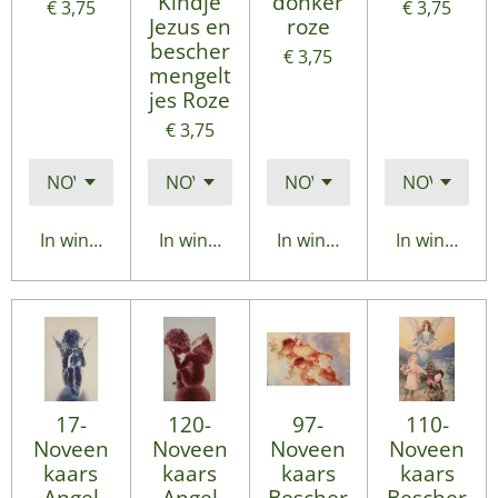
Kindje
donker
€ 3,75
€ 3,75
Jezus en
roze
bescher
€ 3,75
mengelt
jes Roze
€ 3,75
In winkelwagen
In winkelwagen
In winkelwagen
In winkelwa
17-
120-
97-
110-
Noveen
Noveen
Noveen
Noveen
kaars
kaars
kaars
kaars
Angel
Angel
Bescher
Bescher