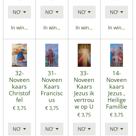
In winkelwagen
In winkelwagen
In winkelwagen
In winkelwa
32-
31-
33-
14-
Noveen
Noveen
Noveen
Noveen
kaars
Kaars
Kaars
kaars
Christof
Francisc
Jezus ik
Jezus ,
fel
us
vertrou
Heilige
w op U
Famillie
€ 3,75
€ 3,75
€ 3,75
€ 3,75