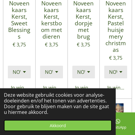
Noveen
Noveen
Noveen
Noveen
kaars
kaars
kaars
kaars
Kerst,
Kerst,
Kerst,
Kerst,
Sweet
kerstbo
dorpje
Pastel
Blessing
om met
met
huisje
s
dieren
brug
mery
christm
€ 3,75
€ 3,75
€ 3,75
as
€ 3,75
In winkelwagen
In winkelwagen
In winkelwagen
In winkelwa
Deze website gebruikt cookies voor analyse-
doeleinden en/of het tonen van advertenties.
Door gebruik te blijven maken van de site gaat
u hiermee akkoord.
Akkoord
E-mailadres
Telefoonnummer
Facebook
WhatsApp
78-
76-
101-
80-