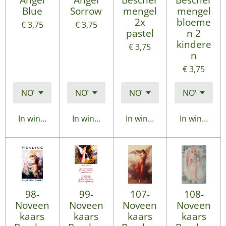
Blue
Sorrow
mengel
mengel
2x
bloeme
€ 3,75
€ 3,75
pastel
n 2
kindere
€ 3,75
n
€ 3,75
In winkelwagen
In winkelwagen
In winkelwagen
In winkelwa
98-
99-
107-
108-
Noveen
Noveen
Noveen
Noveen
kaars
kaars
kaars
kaars