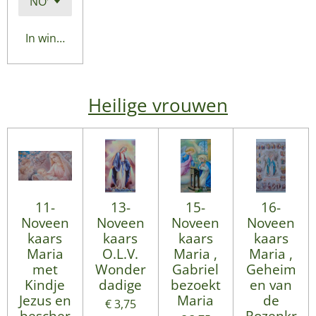
In winkelwagen
Heilige vrouwen
11-
13-
15-
16-
Noveen
Noveen
Noveen
Noveen
kaars
kaars
kaars
kaars
Maria
O.L.V.
Maria ,
Maria ,
met
Wonder
Gabriel
Geheim
Kindje
dadige
bezoekt
en van
Jezus en
Maria
de
€ 3,75
bescher
Rozenkr