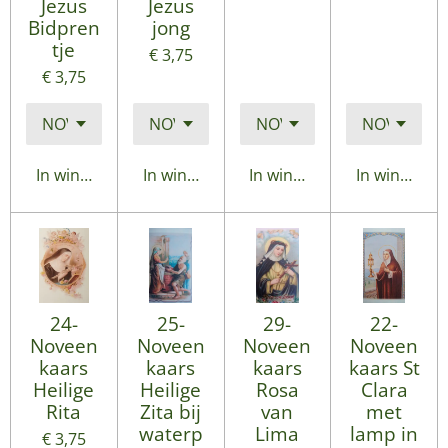
Jezus
Jezus
Bidpren
jong
tje
€ 3,75
€ 3,75
In winkelwagen
In winkelwagen
In winkelwagen
In winkelwa
24-
25-
29-
22-
Noveen
Noveen
Noveen
Noveen
kaars
kaars
kaars
kaars St
Heilige
Heilige
Rosa
Clara
Rita
Zita bij
van
met
waterp
Lima
lamp in
€ 3,75