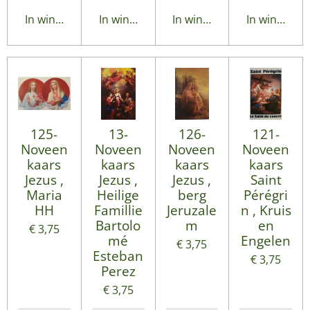
In winkelwagen
In winkelwagen
In winkelwagen
In winkelwa
125-
13-
126-
121-
Noveen
Noveen
Noveen
Noveen
kaars
kaars
kaars
kaars
Jezus ,
Jezus ,
Jezus ,
Saint
Maria
Heilige
berg
Pérégri
HH
Famillie
Jeruzale
n , Kruis
Bartolo
m
en
€ 3,75
mé
Engelen
€ 3,75
Esteban
€ 3,75
Perez
€ 3,75