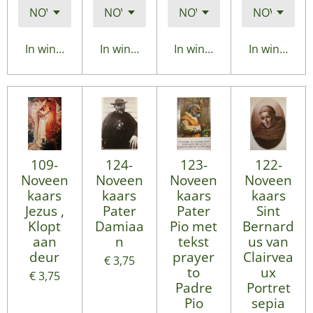
In winkelwagen
In winkelwagen
In winkelwagen
In winkelwa
109-
124-
123-
122-
Noveen
Noveen
Noveen
Noveen
kaars
kaars
kaars
kaars
Jezus ,
Pater
Pater
Sint
Klopt
Damiaa
Pio met
Bernard
aan
n
tekst
us van
deur
prayer
Clairvea
€ 3,75
to
ux
€ 3,75
Padre
Portret
Pio
sepia