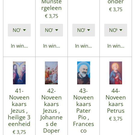
Munste
onder
rgeleen
€ 3,75
€ 3,75
In winkelwagen
In winkelwagen
In winkelwagen
In winkelwa
41-
42-
43-
44-
Noveen
Noveen
Noveen
Noveen
kaars
kaars
kaars
kaars
Jezus ,
Jezus ,
Pater
Petrus
heilige 3
Johanne
Pio ,
€ 3,75
eenheid
s de
Frances
Doper
co
€ 3,75