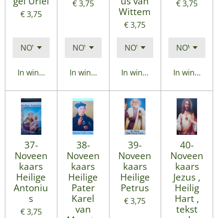
gel Uriel
us van
€ 3,75
€ 3,75
Wittem
€ 3,75
€ 3,75
In winkelwagen
In winkelwagen
In winkelwagen
In winkelwa
37-
38-
39-
40-
Noveen
Noveen
Noveen
Noveen
kaars
kaars
kaars
kaars
Heilige
Heilige
Heilige
Jezus ,
Antoniu
Pater
Petrus
Heilig
s
Karel
Hart ,
€ 3,75
van
tekst
€ 3,75