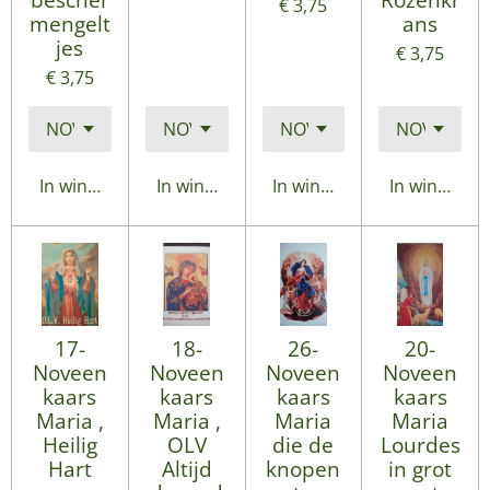
€ 3,75
mengelt
ans
jes
€ 3,75
€ 3,75
In winkelwagen
In winkelwagen
In winkelwagen
In winkelwa
17-
18-
26-
20-
Noveen
Noveen
Noveen
Noveen
kaars
kaars
kaars
kaars
Maria ,
Maria ,
Maria
Maria
Heilig
OLV
die de
Lourdes
Hart
Altijd
knopen
in grot