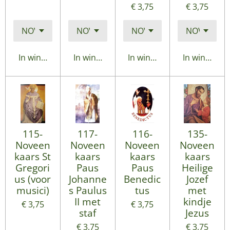
€ 3,75
€ 3,75
In winkelwagen
In winkelwagen
In winkelwagen
In winkelwa
115-
117-
116-
135-
Noveen
Noveen
Noveen
Noveen
kaars St
kaars
kaars
kaars
Gregori
Paus
Paus
Heilige
us (voor
Johanne
Benedic
Jozef
musici)
s Paulus
tus
met
II met
kindje
€ 3,75
€ 3,75
staf
Jezus
€ 3,75
€ 3,75