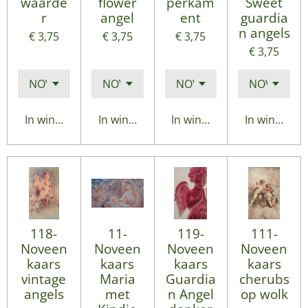
waarde
flower
perkam
Sweet
r
angel
ent
guardia
n angels
€ 3,75
€ 3,75
€ 3,75
€ 3,75
In winkelwagen
In winkelwagen
In winkelwagen
In winkelwa
118-
11-
119-
111-
Noveen
Noveen
Noveen
Noveen
kaars
kaars
kaars
kaars
vintage
Maria
Guardia
cherubs
angels
met
n Angel
op wolk