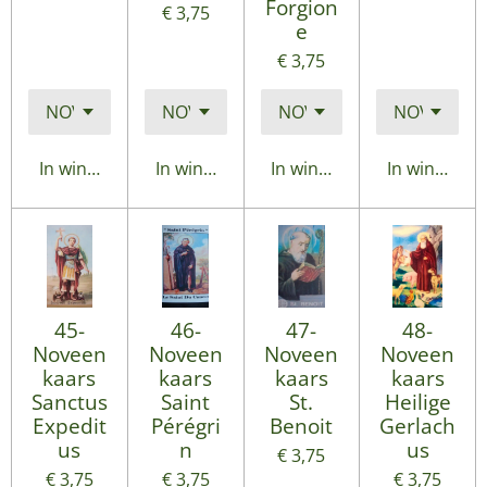
Forgion
€ 3,75
e
€ 3,75
In winkelwagen
In winkelwagen
In winkelwagen
In winkelwa
45-
46-
47-
48-
Noveen
Noveen
Noveen
Noveen
kaars
kaars
kaars
kaars
Sanctus
Saint
St.
Heilige
Expedit
Pérégri
Benoit
Gerlach
us
n
us
€ 3,75
€ 3,75
€ 3,75
€ 3,75