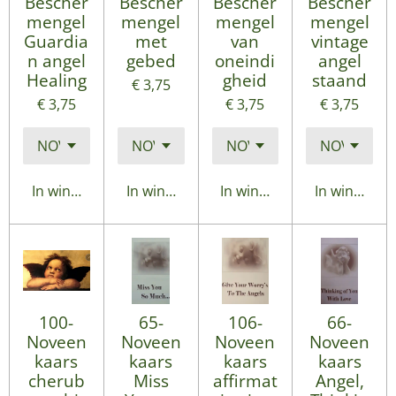
Bescher
Bescher
Bescher
Bescher
mengel
mengel
mengel
mengel
Guardia
met
van
vintage
n angel
gebed
oneindi
angel
Healing
gheid
staand
€ 3,75
€ 3,75
€ 3,75
€ 3,75
In winkelwagen
In winkelwagen
In winkelwagen
In winkelwa
100-
65-
106-
66-
Noveen
Noveen
Noveen
Noveen
kaars
kaars
kaars
kaars
cherub
Miss
affirmat
Angel,