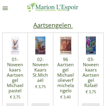
Ga
direct
naar
de
Aartsengelen
hoofdinhoud
01-
02-
96
03-
Noveen
Noveen
Aartsen
Noveen
kaars
Kaars
gel
kaars
Aartsen
St.Mich
Michael
Aartsen
gel
aël
olieverf
gel
Michael
michela
Rafaël
€ 3,75
pastel
ngelo
€ 3,75
€ 3,75
€ 3,40