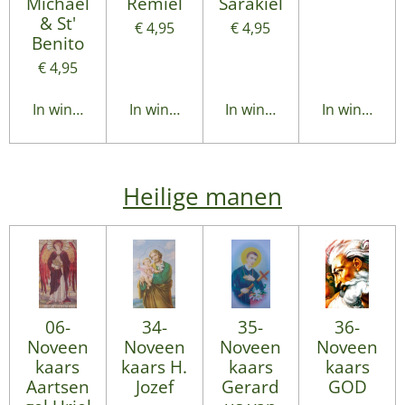
Michael
Remiël
Sarakiël
& St'
€ 4,95
€ 4,95
Benito
€ 4,95
In winkelwagen
In winkelwagen
In winkelwagen
In winkelwa
Heilige manen
06-
34-
35-
36-
Noveen
Noveen
Noveen
Noveen
kaars
kaars H.
kaars
kaars
Aartsen
Jozef
Gerard
GOD