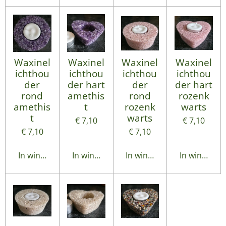
Waxinel
Waxinel
Waxinel
Waxinel
ichthou
ichthou
ichthou
ichthou
der
der hart
der
der hart
rond
amethis
rond
rozenk
amethis
t
rozenk
warts
t
warts
€ 7,10
€ 7,10
€ 7,10
€ 7,10
In winkelwagen
In winkelwagen
In winkelwagen
In winkelwa