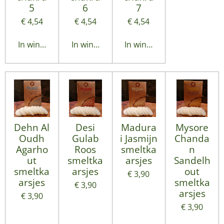
5
6
7
€ 4,54
€ 4,54
€ 4,54
In winkelwagen
In winkelwagen
In winkelwagen
Dehn Al
Desi
Madura
Mysore
Oudh
Gulab
i Jasmijn
Chanda
Agarho
Roos
smeltka
n
ut
smeltka
arsjes
Sandelh
smeltka
arsjes
out
€ 3,90
arsjes
smeltka
€ 3,90
arsjes
€ 3,90
€ 3,90