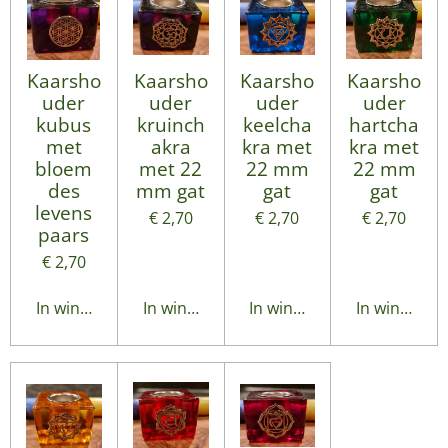
Kaarsho
Kaarsho
Kaarsho
Kaarsho
uder
uder
uder
uder
kubus
kruinch
keelcha
hartcha
met
akra
kra met
kra met
bloem
met 22
22 mm
22 mm
des
mm gat
gat
gat
levens
€ 2,70
€ 2,70
€ 2,70
paars
€ 2,70
In winkelwagen
In winkelwagen
In winkelwagen
In winkelwa