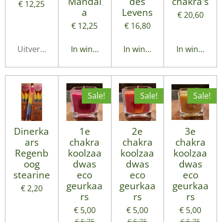
Mandal
des
chakra's
€ 12,25
a
Levens
€ 20,60
€ 12,25
€ 16,80
Uitverkocht
In winkelwagen
In winkelwagen
In winkelwa
Sale!
Sale!
Sale!
Dinerka
1e
2e
3e
ars
chakra
chakra
chakra
Regenb
koolzaa
koolzaa
koolzaa
oog
dwas
dwas
dwas
stearine
eco
eco
eco
geurkaa
geurkaa
geurkaa
€ 2,20
rs
rs
rs
€ 5,00
€ 5,00
€ 5,00
€ 5,75
€ 5,75
€ 5,75