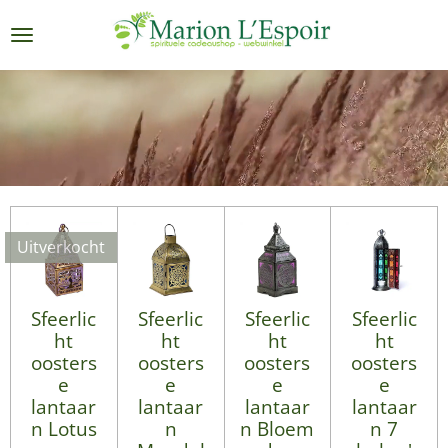
Ga
direct
naar
de
hoofdinhoud
Uitverkocht
Sfeerlic
Sfeerlic
Sfeerlic
Sfeerlic
ht
ht
ht
ht
oosters
oosters
oosters
oosters
e
e
e
e
lantaar
lantaar
lantaar
lantaar
n Lotus
n
n Bloem
n 7