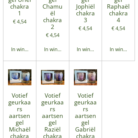
chakra
Chamu
Jophiël
Raphaël
1
ël
chakra
chakra
chakra
3
4
€ 4,54
2
€ 4,54
€ 4,54
€ 4,54
In winkelwagen
In winkelwagen
In winkelwagen
In winkelwa
Votief
Votief
Votief
geurkaa
geurkaa
geurkaa
rs
rs
rs
aartsen
aartsen
aartsen
gel
gel
gel
Michaël
Raziël
Gabriël
chakra
chakra
chakra