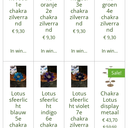
1e
oranje
3e
groen
chakra
2e
chakra
4e
zilverra
chakra
zilverra
chakra
nd
zilverra
nd
zilverra
nd
nd
€ 9,30
€ 9,30
€ 9,30
€ 9,30
In winkelwagen
In winkelwagen
In winkelwagen
In winkelwa
Sale!
Lotus
Lotus
Lotus
Chakra
sfeerlic
sfeerlic
sfeerlic
Lotus
ht
ht
ht violet
display
blauw
indigo
7e
metaal
5e
6e
chakra
€ 43,70
chakra
chakra
zilverra
€ 53,60