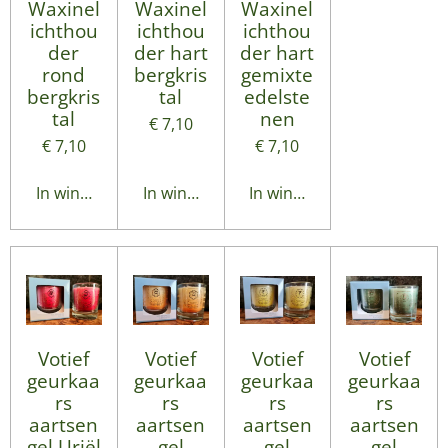
Waxinel
Waxinel
Waxinel
ichthou
ichthou
ichthou
der
der hart
der hart
rond
bergkris
gemixte
bergkris
tal
edelste
tal
nen
€ 7,10
€ 7,10
€ 7,10
In winkelwagen
In winkelwagen
In winkelwagen
Votief
Votief
Votief
Votief
geurkaa
geurkaa
geurkaa
geurkaa
rs
rs
rs
rs
aartsen
aartsen
aartsen
aartsen
gel Uriël
gel
gel
gel