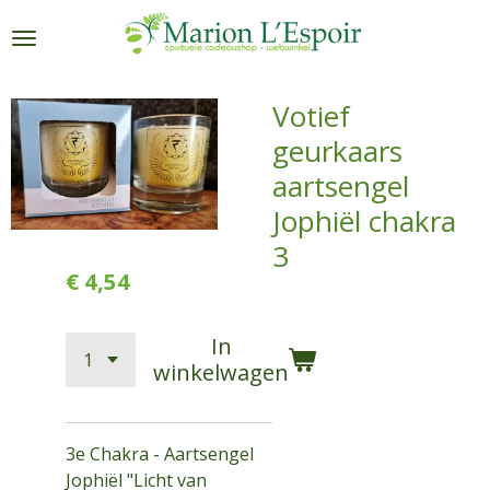
Ga
direct
naar
de
Votief
hoofdinhoud
geurkaars
aartsengel
Jophiël chakra
3
€ 4,54
In
winkelwagen
3e Chakra - Aartsengel
Jophiël "Licht van