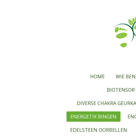
Ga
direct
naar
de
hoofdinhoud
HOME
WIE BEN
BIOTENSOR 
DIVERSE CHAKRA GEURK
ENERGETIX BINGEN
ENG
EDELSTEEN OORBELLEN