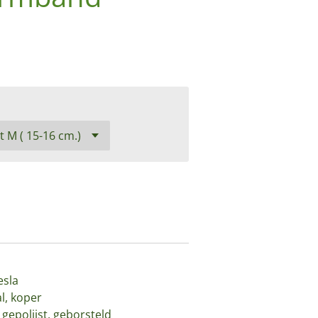
esla
al, koper
gepolijst, geborsteld