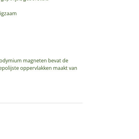
uigzaam
 neodymium magneten bevat de
epolijste oppervlakken maakt van