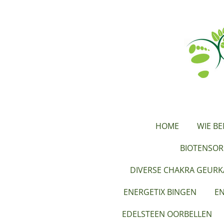
Ga
direct
naar
de
hoofdinhoud
HOME
WIE BE
BIOTENSOR
DIVERSE CHAKRA GEUR
ENERGETIX BINGEN
EN
EDELSTEEN OORBELLEN