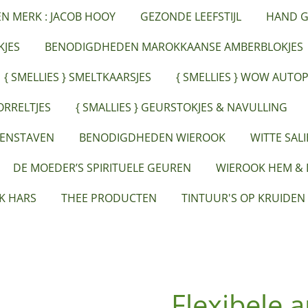
ËN MERK : JACOB HOOY
GEZONDE LEEFSTIJL
HAND G
JES
BENODIGDHEDEN MAROKKAANSE AMBERBLOKJES
{ SMELLIES } SMELTKAARSJES
{ SMELLIES } WOW AUTO
ORRELTJES
{ SMALLIES } GEURSTOKJES & NAVULLING
EENSTAVEN
BENODIGDHEDEN WIEROOK
WITTE SAL
DE MOEDER’S SPIRITUELE GEUREN
WIEROOK HEM &
K HARS
THEE PRODUCTEN
TINTUUR'S OP KRUIDEN
Flexibele