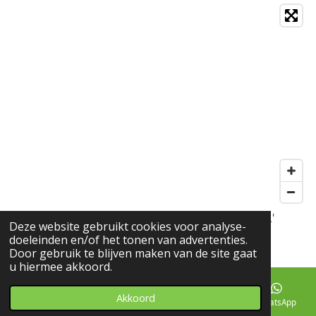
© 2018 - 2022 Spirituele cadeaushop Marion Vdf L'
Deze website gebruikt cookies voor analyse-
Espoir
doeleinden en/of het tonen van advertenties.
Door gebruik te blijven maken van de site gaat
u hiermee akkoord.
Akkoord
E-mailadres
Telefoonnummer
Facebook
WhatsApp