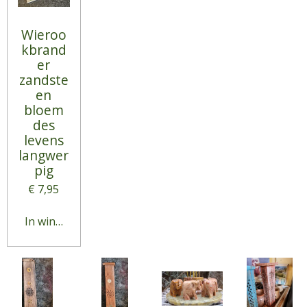
Wieroo
kbrand
er
zandste
en
bloem
des
levens
langwer
pig
€ 7,95
In winkelwagen