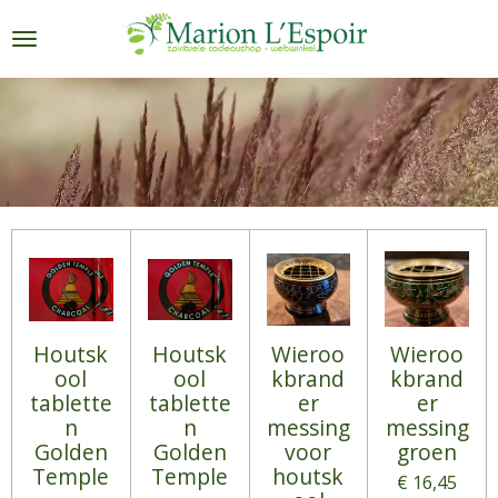
Ga
direct
naar
de
hoofdinhoud
Houtsk
Houtsk
Wieroo
Wieroo
ool
ool
kbrand
kbrand
tablette
tablette
er
er
n
n
messing
messing
Golden
Golden
voor
groen
Temple
Temple
houtsk
€ 16,45