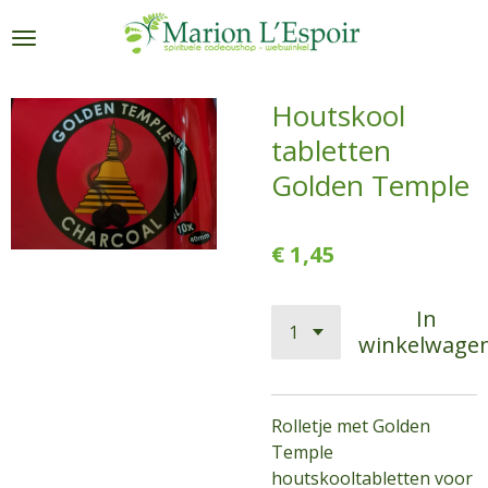
Ga
direct
naar
de
Houtskool
hoofdinhoud
tabletten
Golden Temple
€ 1,45
In
winkelwage
Rolletje met Golden
Temple
houtskooltabletten voor