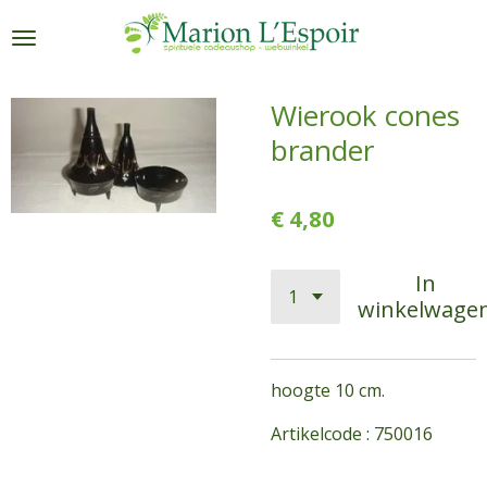
Ga
direct
naar
de
Wierook cones
hoofdinhoud
brander
€ 4,80
In
winkelwage
hoogte 10 cm.
Artikelcode : 750016