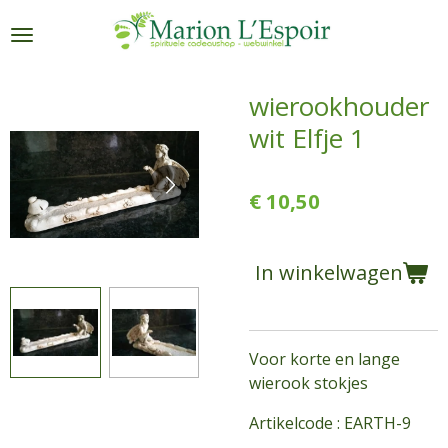
Ga
direct
naar
de
wierookhouder
hoofdinhoud
wit Elfje 1
€ 10,50
In winkelwagen
Voor korte en lange
wierook stokjes
Artikelcode : EARTH-9