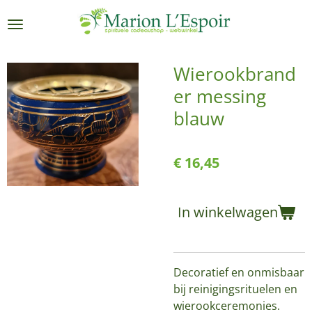
Ga
direct
naar
de
Wierookbrand
hoofdinhoud
er messing
blauw
€ 16,45
In winkelwagen
Decoratief en onmisbaar
bij reinigingsrituelen en
wierookceremonies.