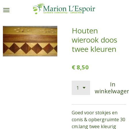
Ga
direct
naar
de
Houten
hoofdinhoud
wierook doos
twee kleuren
€ 8,50
In
winkelwage
Goed voor stokjes en
conis & opbergruimte 30
cm.lang twee kleurig