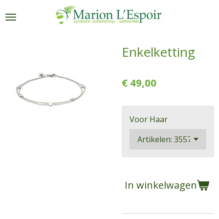
Ga
direct
naar
de
Enkelketting
hoofdinhoud
€ 49,00
Voor Haar
In winkelwagen