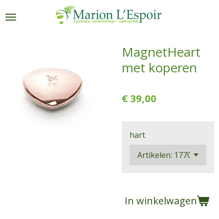
Ga
direct
naar
de
MagnetHeart
hoofdinhoud
met koperen
€ 39,00
hart
In winkelwagen