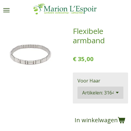
Ga
direct
naar
de
Flexibele
hoofdinhoud
armband
€ 35,00
Voor Haar
In winkelwagen