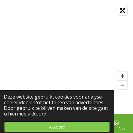
© 2018 - 2022 Spirituele cadeaushop Marion Vdf L'
Deze website gebruikt cookies voor analyse-
doeleinden en/of het tonen van advertenties.
Espoir
Door gebruik te blijven maken van de site gaat
u hiermee akkoord.
Akkoord
E-mailadres
Telefoonnummer
Facebook
WhatsApp