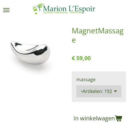
Ga
direct
naar
de
MagnetMassag
hoofdinhoud
e
€ 59,00
massage
In winkelwagen