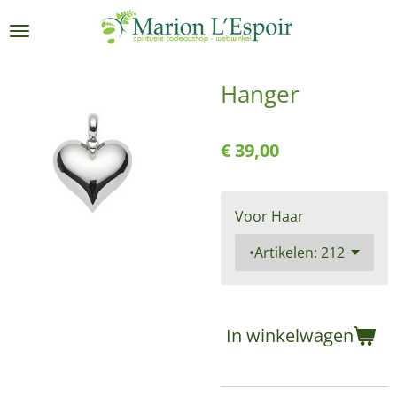
Ga
direct
naar
de
Hanger
hoofdinhoud
€ 39,00
Voor Haar
In winkelwagen