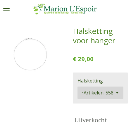
Ga
direct
naar
de
Halsketting
hoofdinhoud
voor hanger
€ 29,00
Halsketting
Uitverkocht