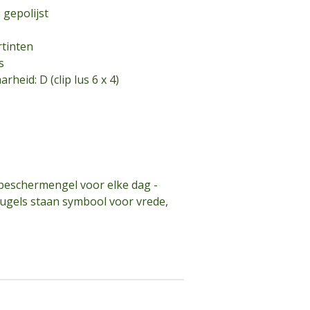
gepolijst
rtinten
s
heid: D (clip lus 6 x 4)
 beschermengel voor elke dag -
leugels staan symbool voor vrede,