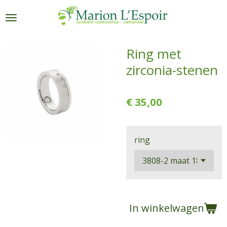
Ga
direct
naar
de
Ring met
hoofdinhoud
zirconia-stenen
€ 35,00
ring
In winkelwagen