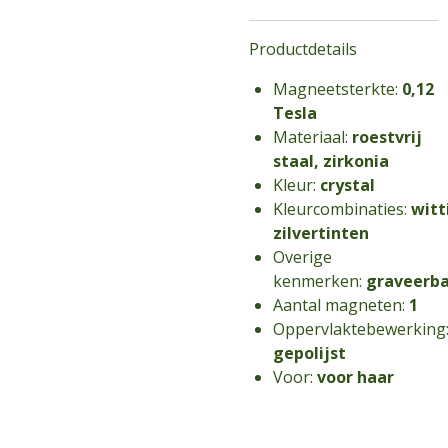
Productdetails
Magneetsterkte:
0,12
Tesla
Materiaal:
roestvrij
staal, zirkonia
Kleur:
crystal
Kleurcombinaties:
witt
zilvertinten
Overige
kenmerken:
graveerb
Aantal magneten:
1
Oppervlaktebewerking
gepolijst
Voor:
voor haar