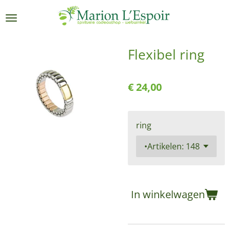
Ga
direct
naar
de
Flexibel ring
hoofdinhoud
€ 24,00
ring
In winkelwagen