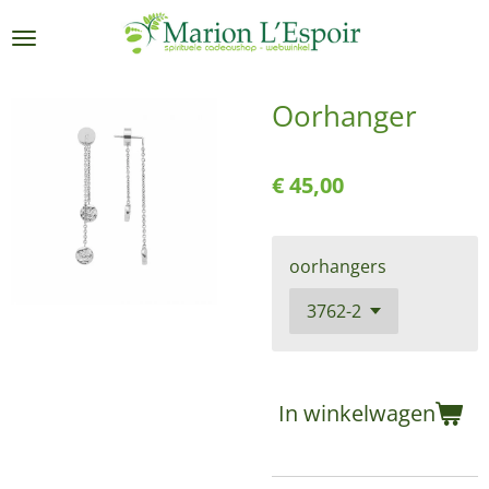
Ga
direct
naar
de
Oorhanger
hoofdinhoud
€ 45,00
oorhangers
In winkelwagen