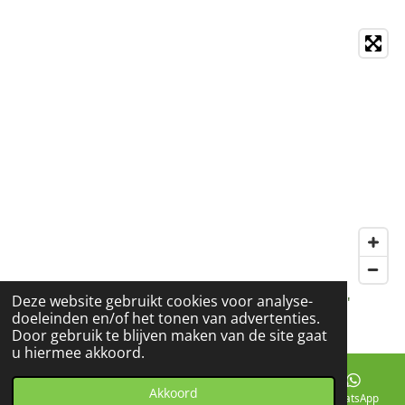
Deze website gebruikt cookies voor analyse-
© 2018 - 2022 Spirituele cadeaushop Marion Vdf L'
doeleinden en/of het tonen van advertenties.
Espoir
Door gebruik te blijven maken van de site gaat
u hiermee akkoord.
Akkoord
E-mailadres
Telefoonnummer
Facebook
WhatsApp