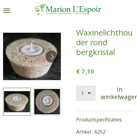
Ga
direct
naar
de
Waxinelichthou
hoofdinhoud
der rond
bergkristal
€ 7,10
In
winkelwage
Productspecificaties
Artikel : 6252