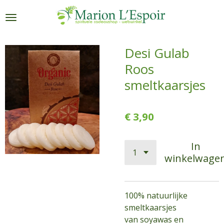
Ga
direct
naar
de
Desi Gulab
hoofdinhoud
Roos
smeltkaarsjes
€ 3,90
In
winkelwage
100% natuurlijke
smeltkaarsjes
van soyawas en