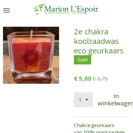
Ga
direct
naar
de
2e chakra
hoofdinhoud
koolzaadwas
eco geurkaars
Sale!
€ 5,00
€ 5,75
In
winkelwage
Chakra geurkaars
van 100% plantaardige