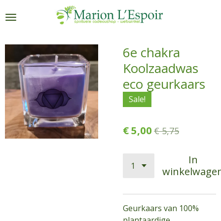
Ga
direct
naar
de
6e chakra
hoofdinhoud
Koolzaadwas
eco geurkaars
Sale!
€ 5,00
€ 5,75
In
winkelwage
Geurkaars van 100%
plantaardige