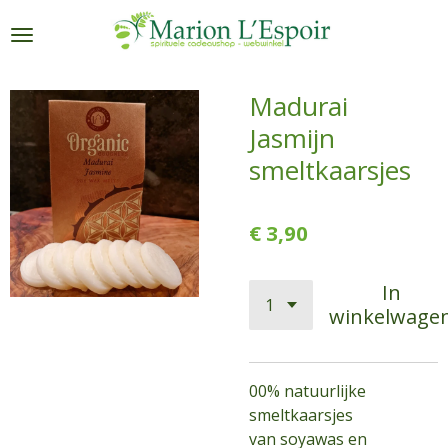
Ga
direct
naar
de
Madurai
hoofdinhoud
Jasmijn
smeltkaarsjes
€ 3,90
In
winkelwage
00% natuurlijke
smeltkaarsjes
van soyawas en