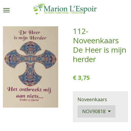
Ga
direct
naar
de
112-
hoofdinhoud
Noveenkaars
De Heer is mijn
herder
€ 3,75
Noveenkaars