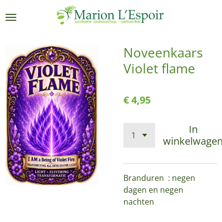
Ga
direct
naar
de
Noveenkaars
hoofdinhoud
Violet flame
€ 4,95
In
winkelwage
Branduren : negen
dagen en negen
nachten