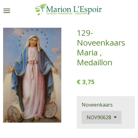
Ga
direct
naar
de
129-
hoofdinhoud
Noveenkaars
Maria ,
Medaillon
€ 3,75
Noveenkaars