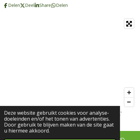
Delen
Deel
Share
Delen
Deze website gebruikt cookies voor analyse-
© 2018 - 2022 Spirituele cadeaushop Marion Vdf L'
doeleinden en/of het tonen van advertenties.
Espoir
Door gebruik te blijven maken van de site gaat
u hiermee akkoord.