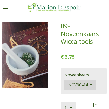
Ga
direct
naar
de
89-
hoofdinhoud
Noveenkaars
Wicca tools
€ 3,75
Noveenkaars
In