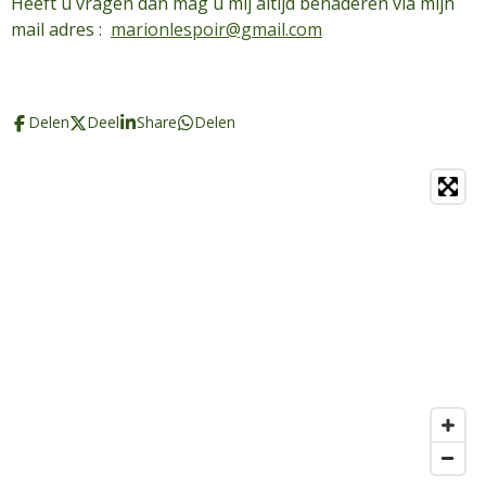
Heeft u vragen dan mag u mij altijd benaderen via mijn
mail adres :
marionlespoir@gmail.com
Delen
Deel
Share
Delen