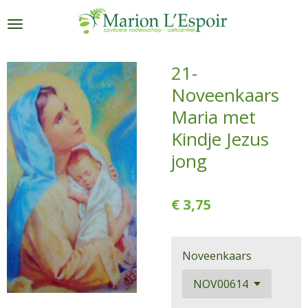
Ga
direct
naar
de
21-
hoofdinhoud
Noveenkaars
Maria met
Kindje Jezus
jong
€ 3,75
Noveenkaars