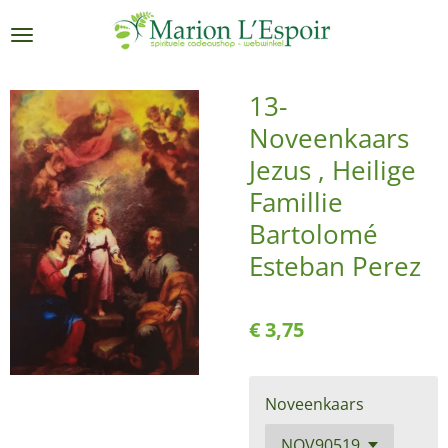
Ga
direct
naar
de
13-
hoofdinhoud
Noveenkaars
Jezus , Heilige
Famillie
Bartolomé
Esteban Perez
€ 3,75
Noveenkaars