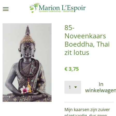
Ga
direct
naar
de
85-
hoofdinhoud
Noveenkaars
Boeddha, Thai
zit lotus
€ 3,75
In
winkelwage
Mijn kaarsen zijn zuiver
plantaardig, dus geen