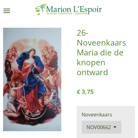
Ga
direct
naar
de
26-
hoofdinhoud
Noveenkaars
Maria die de
knopen
ontward
€ 3,75
Noveenkaars