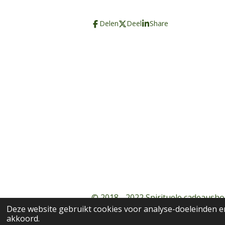
Delen
Deel
Share
© 2018 - 2022 Spirituele cadeausho
Deze website gebruikt cookies voor analyse-doeleinden en
akkoord.