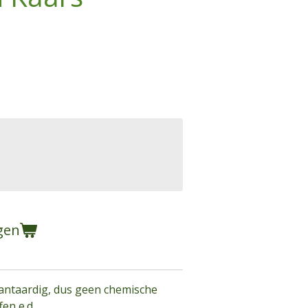
gen
lantaardig, dus geen chemische
en e.d.