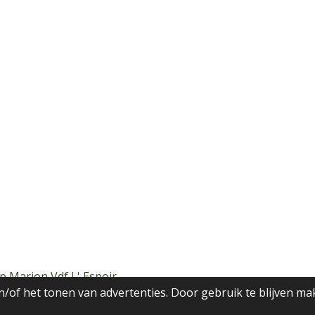
p Marion Vdf L' Espoir
/of het tonen van advertenties. Door gebruik te blijven ma