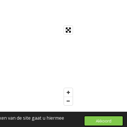
ken van de site gaat u hiermee
Akkoord