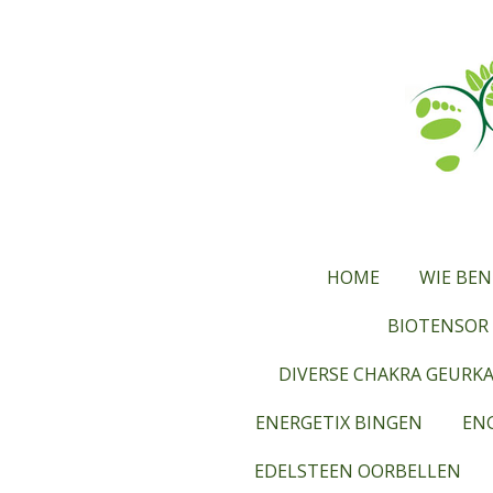
Ga
direct
naar
de
hoofdinhoud
HOME
WIE BEN
BIOTENSOR 
DIVERSE CHAKRA GEURK
ENERGETIX BINGEN
ENG
EDELSTEEN OORBELLEN