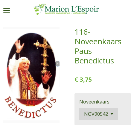
Ga
direct
naar
de
116-
hoofdinhoud
Noveenkaars
Paus
Benedictus
€ 3,75
Noveenkaars