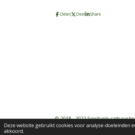
Delen
Deel
Share
© 2018 - 2022 Spirituele cadeausho
Deze website gebruikt cookies voor analyse-doeleinden en
akkoord.