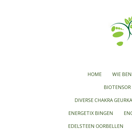
Ga
direct
naar
de
hoofdinhoud
HOME
WIE BEN
BIOTENSOR 
DIVERSE CHAKRA GEURK
ENERGETIX BINGEN
ENG
EDELSTEEN OORBELLEN