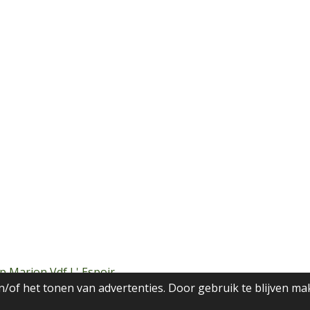
p Marion Vdf L' Espoir
/of het tonen van advertenties. Door gebruik te blijven ma