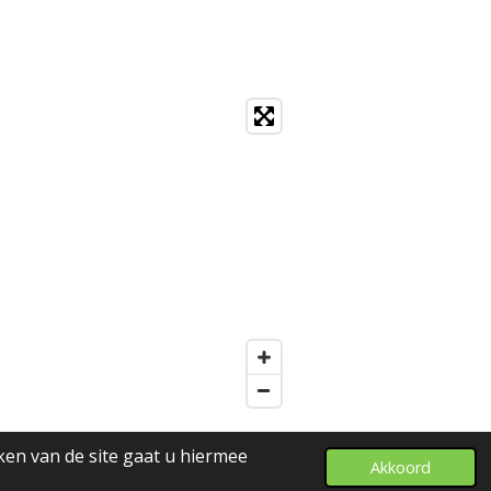
ken van de site gaat u hiermee
Akkoord