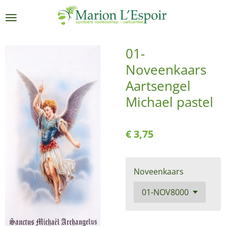
Ga
direct
naar
de
01-
hoofdinhoud
Noveenkaars
Aartsengel
Michael pastel
€ 3,75
Noveenkaars