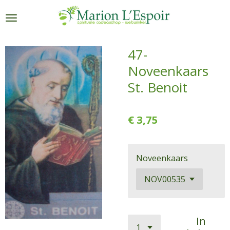
Ga
direct
naar
de
47-
hoofdinhoud
Noveenkaars
St. Benoit
€ 3,75
Noveenkaars
In