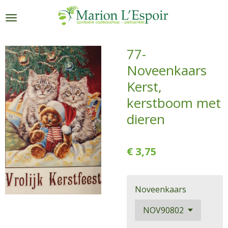
Ga
direct
naar
de
77-
hoofdinhoud
Noveenkaars
Kerst,
kerstboom met
dieren
€ 3,75
Noveenkaars