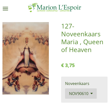
Ga
direct
naar
de
127-
hoofdinhoud
Noveenkaars
Maria , Queen
of Heaven
€ 3,75
Noveenkaars