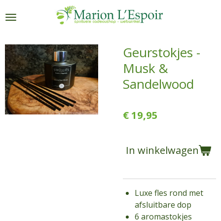
Ga
direct
naar
de
Geurstokjes -
hoofdinhoud
Musk &
Sandelwood
€ 19,95
In winkelwagen
Luxe fles rond met
afsluitbare dop
6 aromastokjes