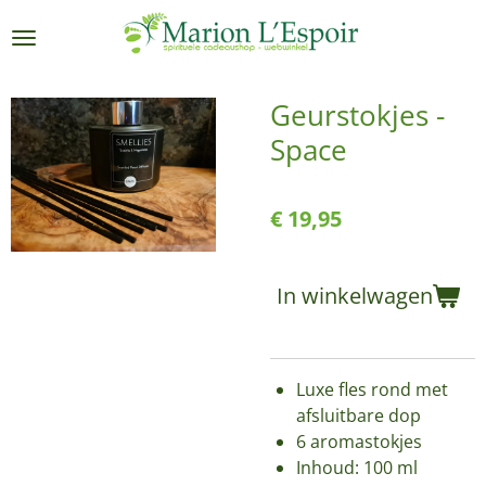
Ga
direct
naar
de
Geurstokjes -
hoofdinhoud
Space
€ 19,95
In winkelwagen
Luxe fles rond met
afsluitbare dop
6 aromastokjes
Inhoud: 100 ml