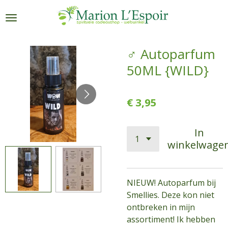
Ga
direct
naar
de
♂ Autoparfum
hoofdinhoud
50ML {WILD}
€ 3,95
In
winkelwage
NIEUW! Autoparfum bij
Smellies. Deze kon niet
ontbreken in mijn
assortiment! Ik hebben