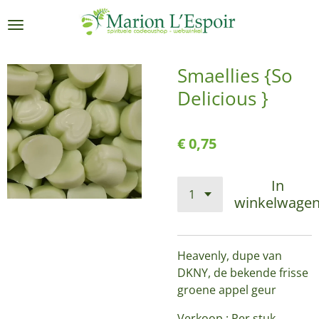
Ga
direct
naar
de
Smaellies {So
hoofdinhoud
Delicious }
€ 0,75
In
winkelwage
Heavenly, dupe van
DKNY, de bekende frisse
groene appel geur
Verkoop : Per stuk