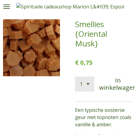
Ga
direct
naar
Smellies
de
{Oriental
hoofdinhoud
Musk}
€ 0,75
In
winkelwage
Een typische oosterse
geur met topnoten zoals
vanillie & amber.