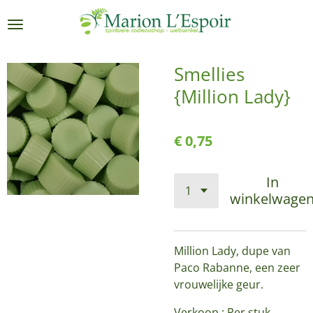
Ga
direct
naar
de
Smellies
hoofdinhoud
{Million Lady}
€ 0,75
In
winkelwage
Million Lady, dupe van
Paco Rabanne, een zeer
vrouwelijke geur.
Verkoop : Per stuk