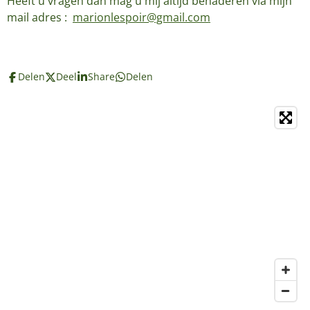
Heeft u vragen dan mag u mij altijd benaderen via mijn
mail adres :
marionlespoir@gmail.com
Delen
Deel
Share
Delen