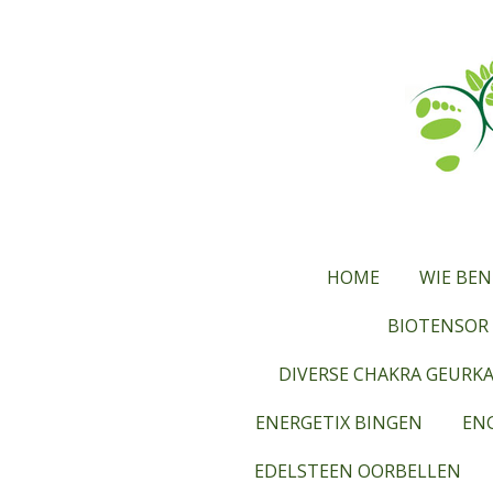
Ga
direct
naar
de
hoofdinhoud
HOME
WIE BEN
BIOTENSOR 
DIVERSE CHAKRA GEURK
ENERGETIX BINGEN
ENG
EDELSTEEN OORBELLEN