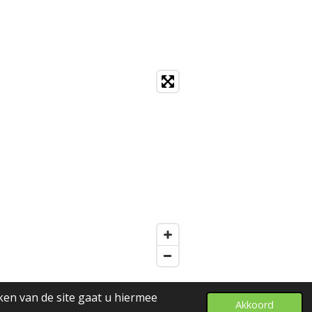
ken van de site gaat u hiermee
Akkoord