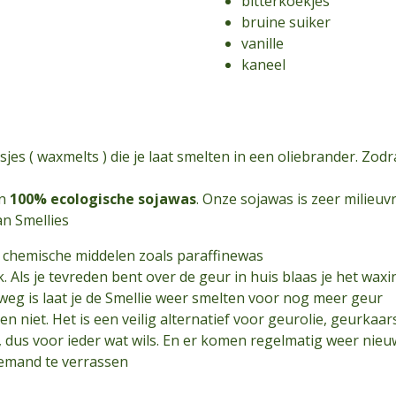
bitterkoekjes
bruine suiker
vanille
kaneel
jes ( waxmelts ) die je laat smelten in een oliebrander. Zodra
an
100% ecologische sojawas
. Onze sojawas is zeer milieuvr
n Smellies
n chemische middelen zoals paraffinewas
k. Als je tevreden bent over de geur in huis blaas je het waxi
 weg is laat je de Smellie weer smelten voor nog meer geur
en niet. Het is een veilig alternatief voor geurolie, geurkaa
, dus voor ieder wat wils. En er komen regelmatig weer nieu
f iemand te verrassen