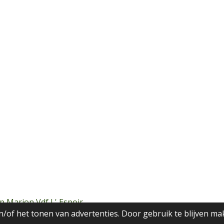
p Marion Vdf L' Espoir
/of het tonen van advertenties. Door gebruik te blijven ma