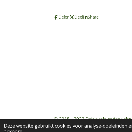
Delen
Deel
Share
© 2018 - 2022 Spirituele cadeausho
Deze website gebruikt cookies voor analyse-doeleinden en
akkoord.