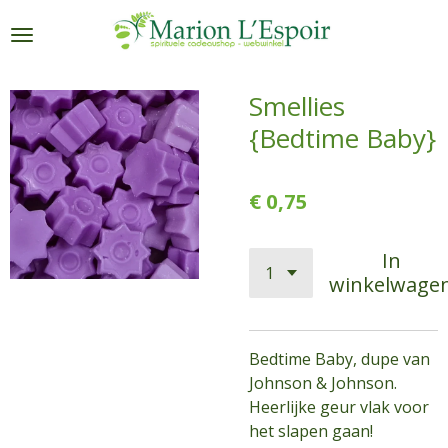
Ga
direct
naar
de
Smellies
hoofdinhoud
{Bedtime Baby}
€ 0,75
In
winkelwage
Bedtime Baby, dupe van
Johnson & Johnson.
Heerlijke geur vlak voor
het slapen gaan!