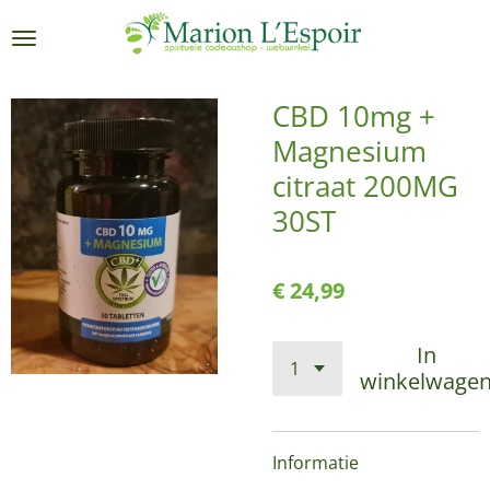
Ga
direct
naar
de
CBD 10mg +
hoofdinhoud
Magnesium
citraat 200MG
30ST
€ 24,99
In
winkelwage
Informatie